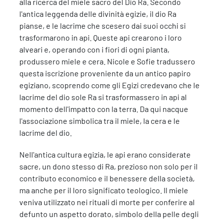
alla ricerca del miele sacro del Dio Ra. Secondo
l'antica leggenda delle divinità egizie, il dio Ra
pianse, e le lacrime che scesero dai suoi occhi si
trasformarono in api. Queste api crearono i loro
alveari e, operando con i fiori di ogni pianta,
produssero miele e cera. Nicole e Sofie tradussero
questa iscrizione proveniente da un antico papiro
egiziano, scoprendo come gli Egizi credevano che le
lacrime del dio sole Ra si trasformassero in api al
momento dell'impatto con la terra. Da qui nacque
l'associazione simbolica tra il miele, la cera e le
lacrime del dio.
Nell'antica cultura egizia, le api erano considerate
sacre, un dono stesso di Ra, prezioso non solo per il
contributo economico e il benessere della società,
ma anche per il loro significato teologico. Il miele
veniva utilizzato nei rituali di morte per conferire al
defunto un aspetto dorato, simbolo della pelle degli