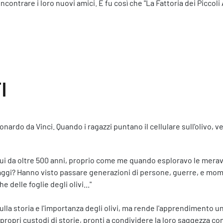
incontrare i loro nuovi amici. E fu così che "La Fattoria dei Piccoli
I
ardo da Vinci. Quando i ragazzi puntano il cellulare sull'olivo, 
 qui da oltre 500 anni, proprio come me quando esploravo le mera
e saggi? Hanno visto passare generazioni di persone, guerre, e mom
e delle foglie degli olivi..."
i sulla storia e l'importanza degli olivi, ma rende l'apprendimento
e propri custodi di storie, pronti a condividere la loro saggezza c