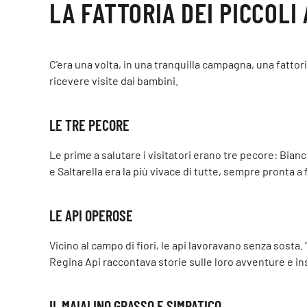
LA FATTORIA DEI PICCOLI 
C'era una volta, in una tranquilla campagna, una fattori
ricevere visite dai bambini.
LE TRE PECORE
Le prime a salutare i visitatori erano tre pecore: Bian
e Saltarella era la più vivace di tutte, sempre pronta a f
LE API OPEROSE
Vicino al campo di fiori, le api lavoravano senza sosta.
Regina Api raccontava storie sulle loro avventure e i
IL MAIALINO GRASSO E SIMPATICO