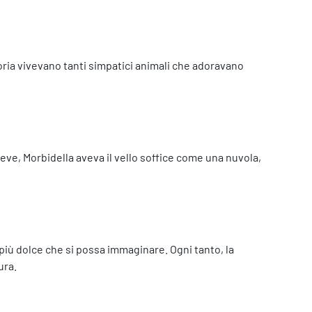
ttoria vivevano tanti simpatici animali che adoravano
neve, Morbidella aveva il vello soffice come una nuvola,
e più dolce che si possa immaginare. Ogni tanto, la
ura.