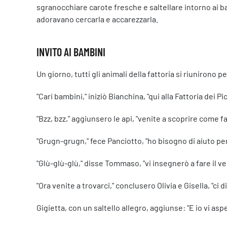
sgranocchiare carote fresche e saltellare intorno ai ba
adoravano cercarla e accarezzarla.
INVITO AI BAMBINI
Un giorno, tutti gli animali della fattoria si riunirono
"Cari bambini," iniziò Bianchina, "qui alla Fattoria dei 
"Bzz, bzz," aggiunsero le api, "venite a scoprire come f
"Grugn-grugn," fece Panciotto, "ho bisogno di aiuto pe
"Glù-glù-glù," disse Tommaso, "vi insegnerò a fare il ve
"Ora venite a trovarci," conclusero Olivia e Gisella, "ci 
Gigietta, con un saltello allegro, aggiunse: "E io vi a