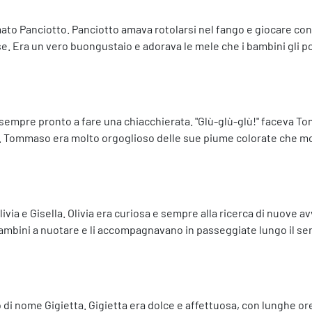
mato Panciotto. Panciotto amava rotolarsi nel fango e giocare con 
. Era un vero buongustaio e adorava le mele che i bambini gli p
sempre pronto a fare una chiacchierata. "Glù-glù-glù!" faceva To
o. Tommaso era molto orgoglioso delle sue piume colorate che m
ivia e Gisella. Olivia era curiosa e sempre alla ricerca di nuove a
bini a nuotare e li accompagnavano in passeggiate lungo il sent
io di nome Gigietta. Gigietta era dolce e affettuosa, con lunghe 