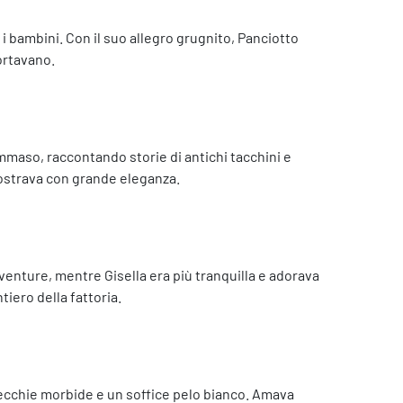
i bambini. Con il suo allegro grugnito, Panciotto
ortavano.
mmaso, raccontando storie di antichi tacchini e
ostrava con grande eleganza.
vventure, mentre Gisella era più tranquilla e adorava
iero della fattoria.
orecchie morbide e un soffice pelo bianco. Amava