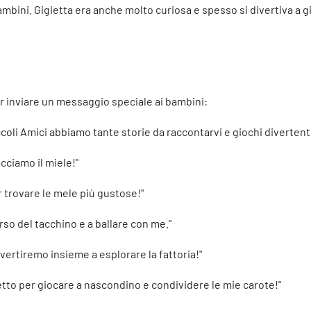
mbini. Gigietta era anche molto curiosa e spesso si divertiva a gi
 per inviare un messaggio speciale ai bambini:
Piccoli Amici abbiamo tante storie da raccontarvi e giochi divertenti
acciamo il miele!"
r trovare le mele più gustose!"
rso del tacchino e a ballare con me."
divertiremo insieme a esplorare la fattoria!"
spetto per giocare a nascondino e condividere le mie carote!"